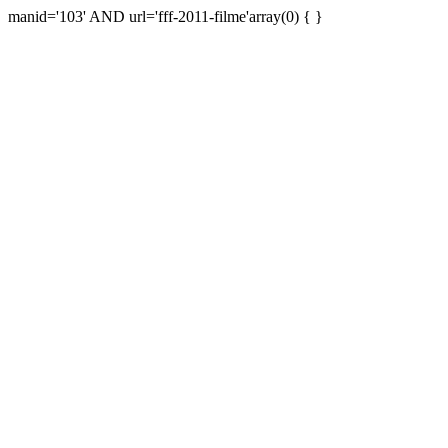
manid='103' AND url='fff-2011-filme'array(0) { }