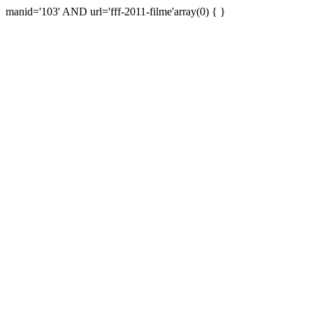
manid='103' AND url='fff-2011-filme'array(0) { }