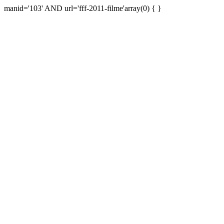
manid='103' AND url='fff-2011-filme'array(0) { }