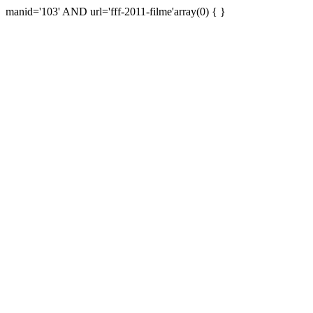
manid='103' AND url='fff-2011-filme'array(0) { }