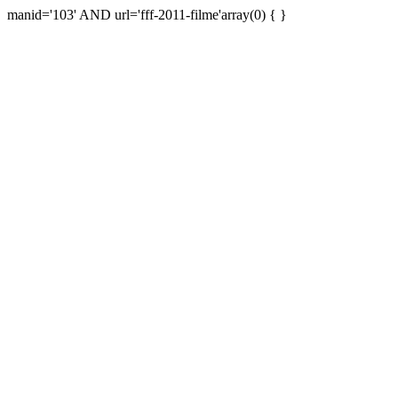
manid='103' AND url='fff-2011-filme'array(0) { }