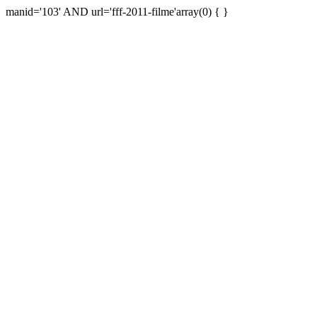
manid='103' AND url='fff-2011-filme'array(0) { }