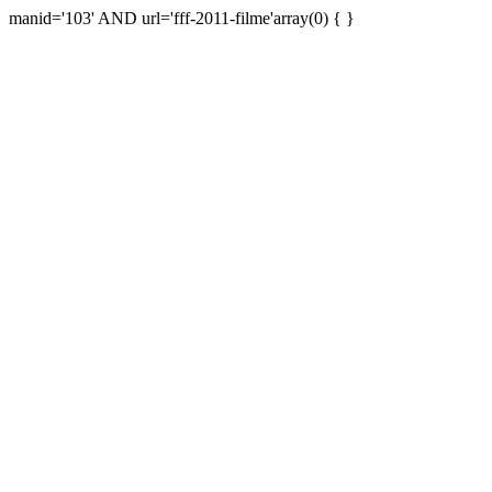
manid='103' AND url='fff-2011-filme'array(0) { }