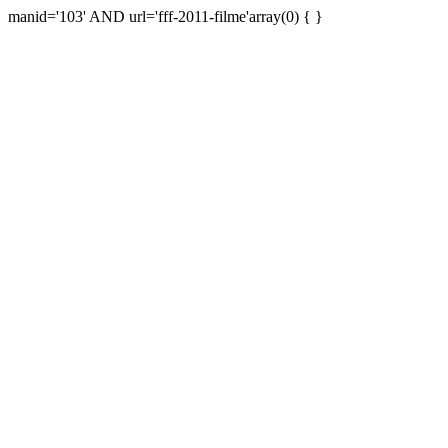
manid='103' AND url='fff-2011-filme'array(0) { }