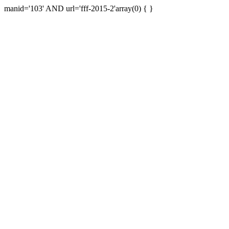
manid='103' AND url='fff-2015-2'array(0) { }