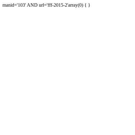
manid='103' AND url='fff-2015-2'array(0) { }