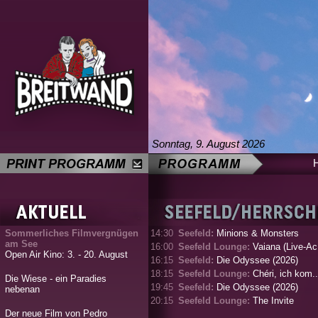
Sonntag, 9. August 2026
Sommerliches Filmvergnügen
14:30
Seefeld:
Minions & Monsters
am See
16:00
Seefeld Lounge:
Vaiana (Live-Ac.
Open Air Kino: 3. - 20. August
16:15
Seefeld:
Die Odyssee (2026)
18:15
Seefeld Lounge:
Chéri, ich kom..
Die Wiese - ein Paradies
19:45
Seefeld:
Die Odyssee (2026)
nebenan
20:15
Seefeld Lounge:
The Invite
Der neue Film von Pedro