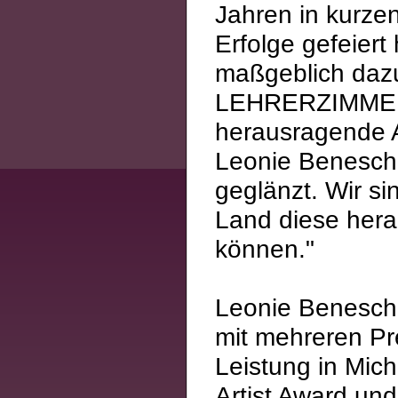
Jahren in kurze
Erfolge gefeiert
maßgeblich dazu
LEHRERZIMMER
herausragende A
Leonie Benesch 
geglänzt. Wir s
Land diese hera
können."
Leonie Benesch,
mit mehreren Pre
Leistung in Mi
Artist Award un