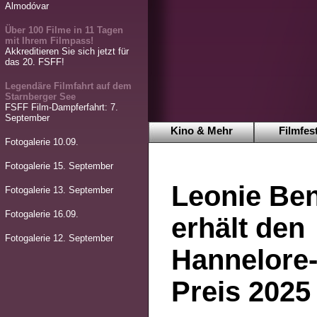
Almodóvar
Über 100 Filme in 11 Tagen
mit Ihrem Filmpass!
Akkreditieren Sie sich jetzt für
das 20. FSFF!
Legendäre Filmfahrt auf dem
Starnberger See
FSFF Film-Dampferfahrt: 7.
September
Kino & Mehr
Filmfest
Fotogalerie 10.09.
Fotogalerie 15. September
Leonie Be
Fotogalerie 13. September
Fotogalerie 16.09.
erhält den
Fotogalerie 12. September
Hannelore-
Preis 2025