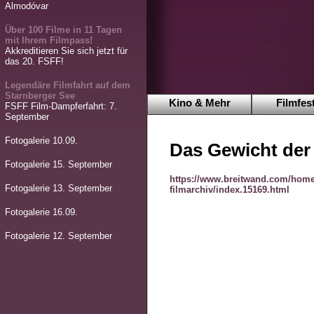
Almodóvar
Über 100 Filme in 11 Tagen
mit Ihrem Filmpass!
Akkreditieren Sie sich jetzt für
das 20. FSFF!
Legendäre Filmfahrt auf dem
Starnberger See
Kino & Mehr
Filmfest
FSFF Film-Dampferfahrt: 7.
September
Fotogalerie 10.09.
Das Gewicht der
Fotogalerie 15. September
https://www.breitwand.com/home
Fotogalerie 13. September
filmarchiv/index.15169.html
Fotogalerie 16.09.
Fotogalerie 12. September