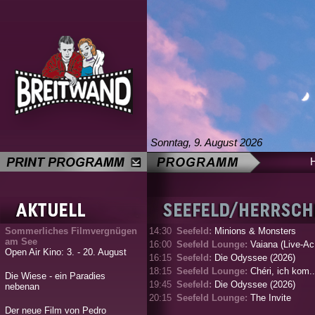
Sonntag, 9. August 2026
Sommerliches Filmvergnügen
14:30
Seefeld:
Minions & Monsters
am See
16:00
Seefeld Lounge:
Vaiana (Live-Ac.
Open Air Kino: 3. - 20. August
16:15
Seefeld:
Die Odyssee (2026)
18:15
Seefeld Lounge:
Chéri, ich kom..
Die Wiese - ein Paradies
19:45
Seefeld:
Die Odyssee (2026)
nebenan
20:15
Seefeld Lounge:
The Invite
Der neue Film von Pedro