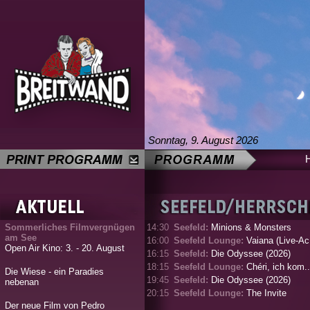
Sonntag, 9. August 2026
Sommerliches Filmvergnügen
14:30
Seefeld:
Minions & Monsters
am See
16:00
Seefeld Lounge:
Vaiana (Live-Ac.
Open Air Kino: 3. - 20. August
16:15
Seefeld:
Die Odyssee (2026)
18:15
Seefeld Lounge:
Chéri, ich kom..
Die Wiese - ein Paradies
19:45
Seefeld:
Die Odyssee (2026)
nebenan
20:15
Seefeld Lounge:
The Invite
Der neue Film von Pedro