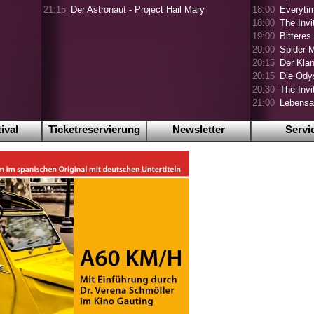
21:15
Der Astronaut - Project Hail Mary
18:00
Everyti
18:00
The Invi
19:00
Bitteres
20:00
Spider 
20:15
Der Klan
20:15
Die Ody
20:30
The Invi
21:00
Lebensa
ival
Ticketreservierung
Newsletter
Servi