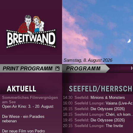
Samstag, 8. August 2026
Sommerliches Filmvergnügen
14:30
Seefeld:
Minions & Monsters
am See
16:00
Seefeld Lounge:
Vaiana (Live-Ac.
Open Air Kino: 3. - 20. August
16:15
Seefeld:
Die Odyssee (2026)
18:15
Seefeld Lounge:
Chéri, ich kom..
Die Wiese - ein Paradies
19:45
Seefeld:
Die Odyssee (2026)
nebenan
20:15
Seefeld Lounge:
The Invite
Der neue Film von Pedro