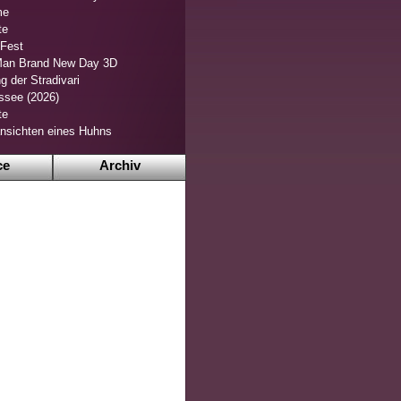
me
te
 Fest
Man Brand New Day 3D
g der Stradivari
ssee (2026)
te
nsichten eines Huhns
ce
Archiv