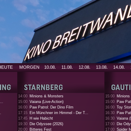
HEUTE
MORGEN
10.08.
11.08.
12.08.
13.08.
14.08.
14:00
Minions & Monsters
15:00
Minions
..
15:00
Vaiana (Live-Action)
15:00
Paw Patr
16:00
Paw Patrol: Der Dino Film
16:00
Toy Stor
.
17:15
Ein Münchner im Himmel - Der T...
16:30
Paw Patr
17:45
H wie Habicht
16:30
Vaiana (
19:30
Die Odyssee (2026)
17:00
Die Ody
20:00
Bitteres Fest
17:00
Spider 