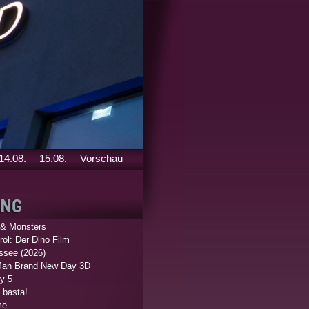
14.08.
15.08.
Vorschau
 & Monsters
ol: Der Dino Film
ssee (2026)
Man Brand New Day 3D
y 5
 basta!
me