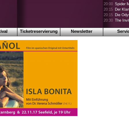
20:00
Spider 
20:15
Der Klan
20:15
Die Ody
20:30
The Invi
ival
Ticketreservierung
Newsletter
Servi