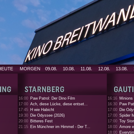
HEUTE
MORGEN
09.08.
10.08.
11.08.
12.08.
13.08.
16:00
Paw Patrol: Der Dino Film
16:16
Minions
17:00
Ach, diese Lücke, diese entset...
16:30
Paw Patr
17:45
H wie Habicht
17:00
Die Ody
19:30
Die Odyssee (2026)
17:00
Spider 
20:00
Bitteres Fest
17:00
Toy Stor
21:15
Ein Münchner im Himmel - Der T...
18:00
Amore e
18:00
Everyti