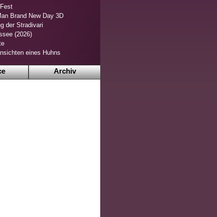
 Fest
Man Brand New Day 3D
g der Stradivari
ssee (2026)
te
nsichten eines Huhns
ce
Archiv