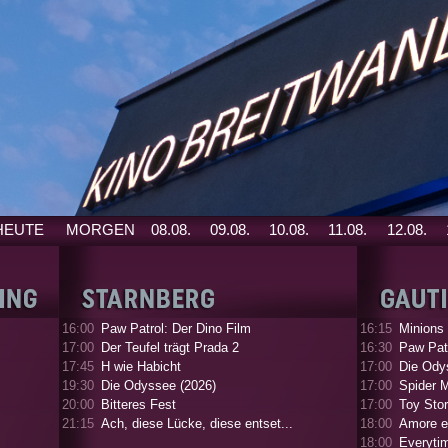
HEUTE
MORGEN
08.08.
09.08.
10.08.
11.08.
12.08.
16:00
Paw Patrol: Der Dino Film
16:15
Minions
17:00
Der Teufel trägt Prada 2
16:30
Paw Patr
17:45
H wie Habicht
17:00
Die Ody
19:30
Die Odyssee (2026)
17:00
Spider 
20:00
Bitteres Fest
17:00
Toy Stor
21:15
Ach, diese Lücke, diese entset...
18:00
Amore e
18:00
Everyti