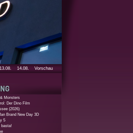
13.08.
14.08.
Vorschau
 & Monsters
ol: Der Dino Film
ssee (2026)
Man Brand New Day 3D
y 5
 basta!
me