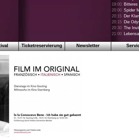
19:00
Bitteres
20:00
Spider 
20:15
Der Klan
20:15
Die Ody
20:30
The Invi
21:00
Lebensa
ival
Ticketreservierung
Newsletter
Servi