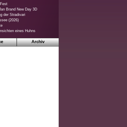
 Fest
Man Brand New Day 3D
g der Stradivari
ssee (2026)
te
nsichten eines Huhns
ce
Archiv