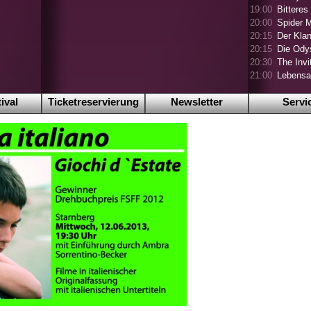
19:00
Bitteres
20:00
Spider 
20:15
Der Klan
20:15
Die Ody
20:30
The Invi
21:00
Lebensa
ival
Ticketreservierung
Newsletter
Servi