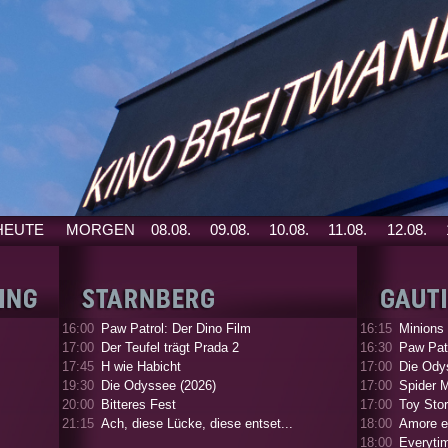
HEUTE
MORGEN
08.08.
09.08.
10.08.
11.08.
12.08.
16:00
Paw Patrol: Der Dino Film
16:15
Minions
17:00
Der Teufel trägt Prada 2
16:30
Paw Patr
17:45
H wie Habicht
17:00
Die Ody
19:30
Die Odyssee (2026)
17:00
Spider 
20:00
Bitteres Fest
17:00
Toy Stor
21:15
Ach, diese Lücke, diese entset...
18:00
Amore e
18:00
Everyti