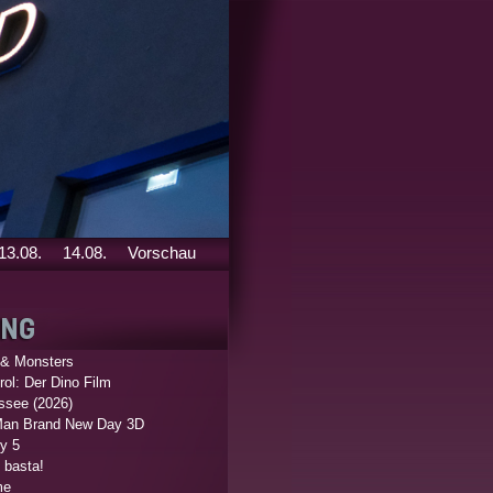
13.08.
14.08.
Vorschau
 & Monsters
ol: Der Dino Film
ssee (2026)
Man Brand New Day 3D
y 5
 basta!
me