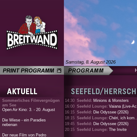
Samstag, 8. August 2026
Sommerliches Filmvergnügen
14:30
Seefeld:
Minions & Monsters
am See
16:00
Seefeld Lounge:
Vaiana (Live-Ac.
Open Air Kino: 3. - 20. August
16:15
Seefeld:
Die Odyssee (2026)
18:15
Seefeld Lounge:
Chéri, ich kom..
Die Wiese - ein Paradies
19:45
Seefeld:
Die Odyssee (2026)
nebenan
20:15
Seefeld Lounge:
The Invite
Der neue Film von Pedro