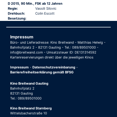
D 2015, 90 Min., FSK ab 12 Jahren
Regie:
Vassili Silovic
Drehbuch:
Colin Escott
Besetzung:
Impressum
Büro- und Lieferadresse: Kino Breitwand - Matthias Helwig -
Bahnhofplatz 2 - 82131 Gauting - Tel.: 089/89501000 -
info@breitwand.com - Umsatzsteuer ID: DE131314592
Kartenreservierungen direkt über die jeweiligen Kinos
Impressum
-
Datenschutzvereinbarung
-
Barrierefreiheitserklärung gemäß BFSG
Kino Breitwand Gauting
Bahnhofplatz 2
82131 Gauting
Tel.: 089/89501000
Kino Breitwand Starnberg
Wittelsbacherstraße 10