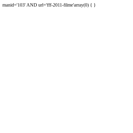
manid='103' AND url='fff-2011-filme'array(0) { }