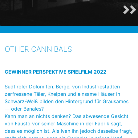
OTHER CANNIBALS
GEWINNER PERSPEKTIVE SPIELFILM 2022
Südtiroler Dolomiten. Berge, von Industriestädten
zerfressene Täler, Kneipen und einsame Häuser in
Schwarz-Weiß bilden den Hintergrund für Grausames
― oder Banales?
Kann man an nichts denken? Das abwesende Gesicht
von Fausto vor seiner Maschine in der Fabrik sagt,
dass es möglich ist. Als Ivan ihn jedoch dasselbe fragt,