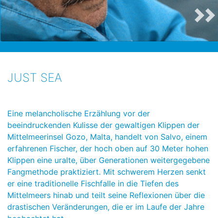
JUST SEA
Eine melancholische Erzählung vor der
beeindruckenden Kulisse der gewaltigen Klippen der
Mittelmeerinsel Gozo, Malta, handelt von Salvo, einem
erfahrenen Fischer, der hoch oben auf 30 Meter hohen
Klippen eine uralte, über Generationen weitergegebene
Fangmethode praktiziert. Mit schwerem Herzen senkt
er eine traditionelle Fischfalle in die Tiefen des
Mittelmeers hinab und teilt seine Reflexionen über die
drastischen Veränderungen, die er im Laufe der Jahre