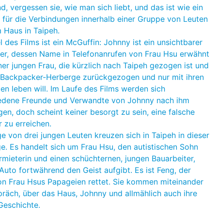
d, vergessen sie, wie man sich liebt, und das ist wie ein
z für die Verbindungen innerhalb einer Gruppe von Leuten
m Haus in Taipeh.
l des Films ist ein McGuffin: Johnny ist ein unsichtbarer
er, dessen Name in Telefonanrufen von Frau Hsu erwähnt
iner jungen Frau, die kürzlich nach Taipeh gezogen ist und
r Backpacker-Herberge zurückgezogen und nur mit ihren
en leben will. Im Laufe des Films werden sich
edene Freunde und Verwandte von Johnny nach ihm
gen, doch scheint keiner besorgt zu sein, eine falsche
zu erreichen.
e von drei jungen Leuten kreuzen sich in Taipeh in dieser
e. Es handelt sich um Frau Hsu, den autistischen Sohn
ermieterin und einen schüchternen, jungen Bauarbeiter,
Auto fortwährend den Geist aufgibt. Es ist Feng, der
on Frau Hsus Papageien rettet. Sie kommen miteinander
präch, über das Haus, Johnny und allmählich auch ihre
Geschichte.