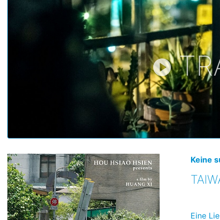
TR
Keine s
TAIW
Eine Li