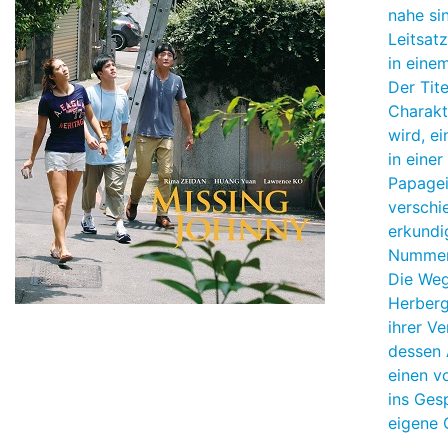
nahe sin
Leitsat
in eine
Der Tite
Charakt
wird, e
in eine
Papagei
verschi
erkundi
Nummer 
Die Weg
Herberg
ihrer V
dessen 
einen v
ins Ges
eigene 