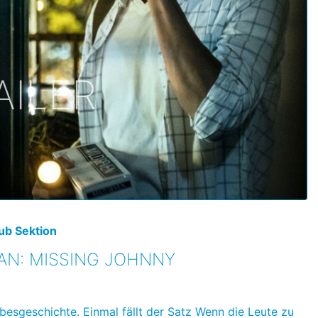
AILER
ub Sektion
AN: MISSING JOHNNY
ebesgeschichte. Einmal fällt der Satz Wenn die Leute zu