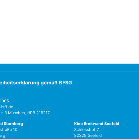
reiheitserklärung gemäß BFSG
1005
fsff.de
ter B München, HRB 216217
nd Starnberg
Kino Breitwand Seefeld
straße 10
Schlosshof 7
erg
82229 Seefeld