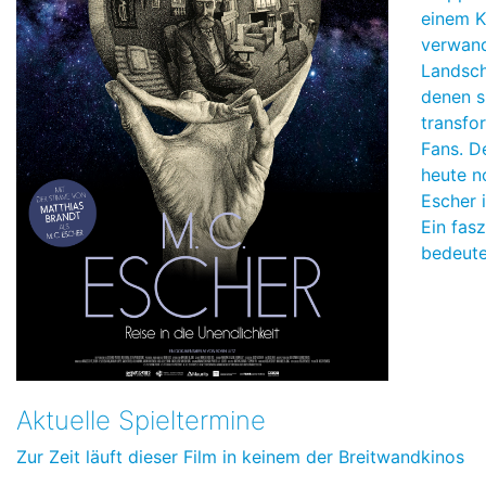
einem K
verwand
Landsch
denen s
transfo
Fans. D
heute n
Escher i
Ein fasz
bedeute
Aktuelle Spieltermine
Zur Zeit läuft dieser Film in keinem der Breitwandkinos