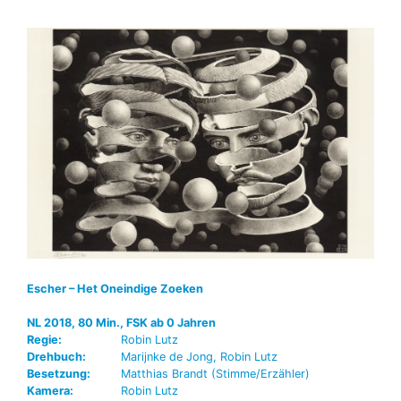
Escher – Het Oneindige Zoeken
NL 2018, 80 Min., FSK ab 0 Jahren
Regie:
Robin Lutz
Drehbuch:
Marijnke de Jong, Robin Lutz
Besetzung:
Matthias Brandt (Stimme/Erzähler)
Kamera:
Robin Lutz