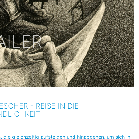
AILER
 ESCHER - REISE IN DIE
DLICHKEIT
, die gleichzeitig aufsteigen und hinabgehen, um sich in