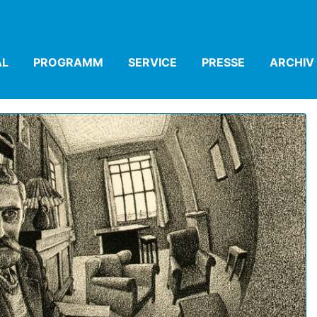
AL
(CURRENT)
PROGRAMM
(CURRENT)
SERVICE
(CURRENT)
PRESSE
(CURRENT)
ARCHIV