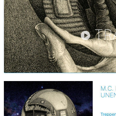
TR
M.C.
UNEN
Treppen