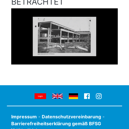
BETRACHTET
Impressum
-
Datenschutzvereinbarung
-
Barrierefreiheitserklärung gemäß BFSG