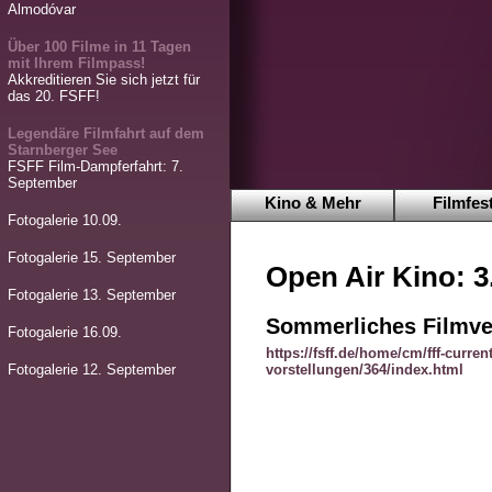
Almodóvar
Über 100 Filme in 11 Tagen
mit Ihrem Filmpass!
Akkreditieren Sie sich jetzt für
das 20. FSFF!
Legendäre Filmfahrt auf dem
Starnberger See
FSFF Film-Dampferfahrt: 7.
September
Kino & Mehr
Filmfest
Fotogalerie 10.09.
Fotogalerie 15. September
Open Air Kino: 3
Fotogalerie 13. September
Sommerliches Filmv
Fotogalerie 16.09.
https://fsff.de/home/cm/fff-curren
vorstellungen/364/index.html
Fotogalerie 12. September