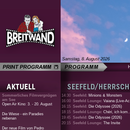
Samstag, 8. August 2026
Sommerliches Filmvergnügen
14:30
Seefeld:
Minions & Monsters
am See
16:00
Seefeld Lounge:
Vaiana (Live-Ac.
Open Air Kino: 3. - 20. August
16:15
Seefeld:
Die Odyssee (2026)
18:15
Seefeld Lounge:
Chéri, ich kom..
Die Wiese - ein Paradies
19:45
Seefeld:
Die Odyssee (2026)
nebenan
20:15
Seefeld Lounge:
The Invite
Der neue Film von Pedro