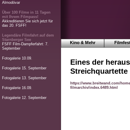
Almodóvar
Über 100 Filme in 11 Tagen
mit Ihrem Filmpass!
Akkreditieren Sie sich jetzt für
das 20. FSFF!
Legendäre Filmfahrt auf dem
Starnberger See
Kino & Mehr
Filmfest
FSFF Film-Dampferfahrt: 7.
September
Fotogalerie 10.09.
Eines der herau
Fotogalerie 15. September
Streichquartette
Fotogalerie 13. September
https://www.breitwand.com/home
filmarchiv/index.6489.html
Fotogalerie 16.09.
Fotogalerie 12. September