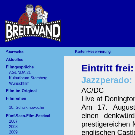
Karten-Reservierung
Startseite
Aktuelles
Eintritt fre
Filmgespräche
AGENDA 21
Jazzperado: 
Kulturforum Starnberg
Wunschfilm
AC/DC -
Film im Original
Live at Doningto
Filmreihen
Am 17. August
10. Schulkinowoche
einen denkwürdi
Fünf-Seen-Film-Festival
2007
prestigereichen 
2008
englischen Castl
2009