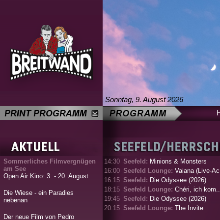
Sonntag, 9. August 2026
Sommerliches Filmvergnügen
14:30
Seefeld:
Minions & Monsters
am See
16:00
Seefeld Lounge:
Vaiana (Live-Ac.
Open Air Kino: 3. - 20. August
16:15
Seefeld:
Die Odyssee (2026)
18:15
Seefeld Lounge:
Chéri, ich kom..
Die Wiese - ein Paradies
19:45
Seefeld:
Die Odyssee (2026)
nebenan
20:15
Seefeld Lounge:
The Invite
Der neue Film von Pedro