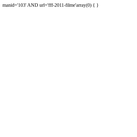
manid='103' AND url='fff-2011-filme'array(0) { }