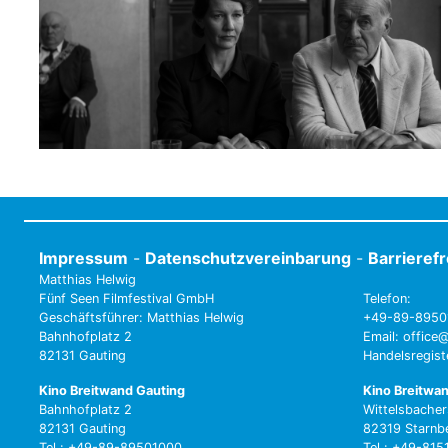
Impressum
-
Datenschutzvereinbarung
-
Barrieref
Matthias Helwig
Fünf Seen Filmfestival GmbH
Telefon:
Geschäftsführer: Matthias Helwig
+49-89-8950
Bahnhofplatz 2
Email: office@
82131 Gauting
Handelsregis
Kino Breitwand Gauting
Kino Breitwa
Bahnhofplatz 2
Wittelsbacher
82131 Gauting
82319 Starnb
Tel.: +49-89-89501000
Tel.: +49-81