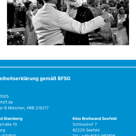
reiheitserklärung gemäß BFSG
1005
fsff.de
ter B München, HRB 216217
nd Starnberg
Kino Breitwand Seefeld
straße 10
Schlosshof 7
erg
82229 Seefeld
51-971800
Tel.: +49-8152-981898