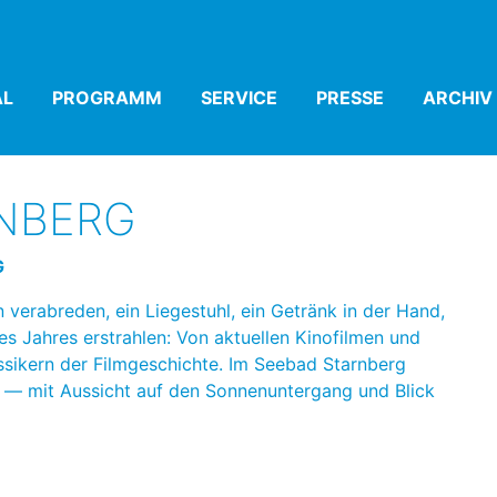
AL
(CURRENT)
PROGRAMM
(CURRENT)
SERVICE
(CURRENT)
PRESSE
(CURRENT)
ARCHIV
RNBERG
G
erabreden, ein Liegestuhl, ein Getränk in der Hand,
es Jahres erstrahlen: Von aktuellen Kinofilmen und
ssikern der Filmgeschichte. Im Seebad Starnberg
― mit Aussicht auf den Sonnenuntergang und Blick