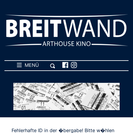
MENÜ
Fehlerhafte ID in der �bergabe! Bitte w�hlen