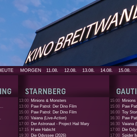
HEUTE
MORGEN
11.08.
12.08.
13.08.
14.08.
15.08.
13:00
Minions & Monsters
15:00
Minions
..
13:00
Paw Patrol: Der Dino Film
15:00
Paw Patr
15:00
Paw Patrol: Der Dino Film
16:00
Toy Stor
.
15:00
Vaiana (Live-Action)
16:30
Paw Patr
17:00
Der Astronaut - Project Hail Mary
16:30
Vaiana (
17:15
H wie Habicht
17:00
Die Ody
19:30
Die Odyssee (2026)
17:00
Spider 