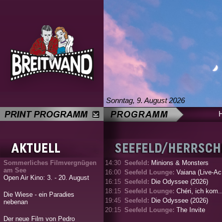
Sonntag, 9. August 2026
Sommerliches Filmvergnügen
14:30
Seefeld:
Minions & Monsters
am See
16:00
Seefeld Lounge:
Vaiana (Live-Ac.
Open Air Kino: 3. - 20. August
16:15
Seefeld:
Die Odyssee (2026)
18:15
Seefeld Lounge:
Chéri, ich kom..
Die Wiese - ein Paradies
19:45
Seefeld:
Die Odyssee (2026)
nebenan
20:15
Seefeld Lounge:
The Invite
Der neue Film von Pedro