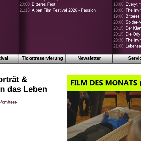
20:00
Bitteres Fest
18:00
Everyti
21:15
Alpen Film Festival 2026 - Passion
18:00
The Invi
19:00
Bittere
20:00
Spider-
20:15
Der Klan
20:15
Die Ody
20:30
The Inv
21:00
Lebensa
ival
Ticketreservierung
Newsletter
Servi
rträt &
an das Leben
/cm/test-