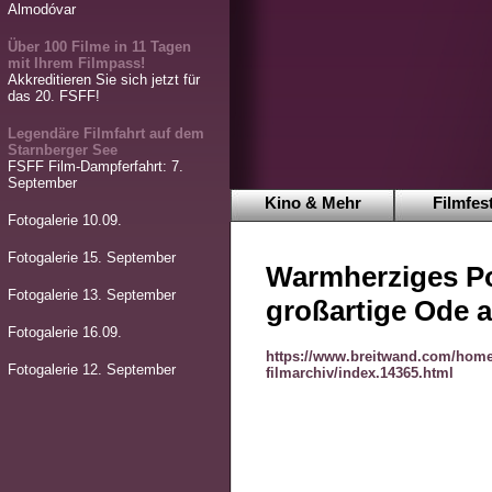
Almodóvar
Über 100 Filme in 11 Tagen
mit Ihrem Filmpass!
Akkreditieren Sie sich jetzt für
das 20. FSFF!
Legendäre Filmfahrt auf dem
Starnberger See
FSFF Film-Dampferfahrt: 7.
September
Kino & Mehr
Filmfest
Fotogalerie 10.09.
Fotogalerie 15. September
Warmherziges Po
Fotogalerie 13. September
großartige Ode 
Fotogalerie 16.09.
https://www.breitwand.com/home
Fotogalerie 12. September
filmarchiv/index.14365.html