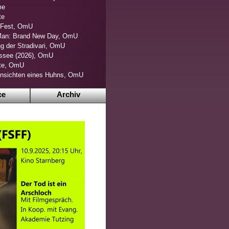
me
te
s Fest, OmU
Man: Brand New Day, OmU
g der Stradivari, OmU
ssee (2026), OmU
ite, OmU
nsichten eines Huhns, OmU
ce
Archiv