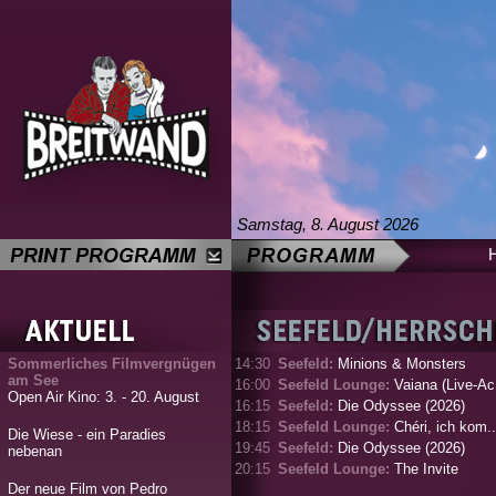
Samstag, 8. August 2026
Sommerliches Filmvergnügen
14:30
Seefeld:
Minions & Monsters
am See
16:00
Seefeld Lounge:
Vaiana (Live-Ac.
Open Air Kino: 3. - 20. August
16:15
Seefeld:
Die Odyssee (2026)
18:15
Seefeld Lounge:
Chéri, ich kom..
Die Wiese - ein Paradies
19:45
Seefeld:
Die Odyssee (2026)
nebenan
20:15
Seefeld Lounge:
The Invite
Der neue Film von Pedro