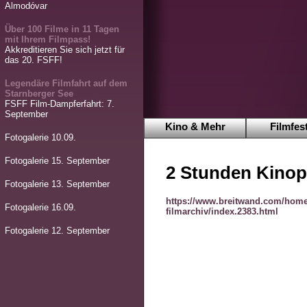
Almodóvar
Über 100 Filme in 11 Tagen
mit Ihrem Filmpass!
Akkreditieren Sie sich jetzt für
das 20. FSFF!
Legendäre Filmfahrt auf dem
Starnberger See
FSFF Film-Dampferfahrt: 7.
September
Kino & Mehr
Filmfest
Fotogalerie 10.09.
Fotogalerie 15. September
2 Stunden Kinop
Fotogalerie 13. September
https://www.breitwand.com/home
Fotogalerie 16.09.
filmarchiv/index.2383.html
Fotogalerie 12. September