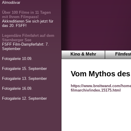
Almodóvar
Über 100 Filme in 11 Tagen
mit Ihrem Filmpass!
Akkreditieren Sie sich jetzt für
das 20. FSFF!
Legendäre Filmfahrt auf dem
Starnberger See
FSFF Film-Dampferfahrt: 7.
September
Kino & Mehr
Filmfest
Fotogalerie 10.09.
Fotogalerie 15. September
Vom Mythos de
Fotogalerie 13. September
https://www.breitwand.com/home
Fotogalerie 16.09.
filmarchiv/index.15175.html
Fotogalerie 12. September