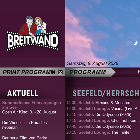
Samstag, 8. August 2026
Sommerliches Filmvergnügen
14:30
Seefeld:
Minions & Monsters
am See
16:00
Seefeld Lounge:
Vaiana (Live-Ac.
Open Air Kino: 3. - 20. August
16:15
Seefeld:
Die Odyssee (2026)
18:15
Seefeld Lounge:
Chéri, ich kom..
Die Wiese - ein Paradies
19:45
Seefeld:
Die Odyssee (2026)
nebenan
20:15
Seefeld Lounge:
The Invite
Der neue Film von Pedro