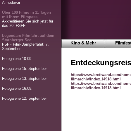
Almodóvar
Über 100 Filme in 11 Tagen
mit Ihrem Filmpass!
Akkreditieren Sie sich jetzt für
das 20. FSFF!
Legendäre Filmfahrt auf dem
Starnberger See
Kino & Mehr
Filmfest
FSFF Film-Dampferfahrt: 7.
September
Fotogalerie 10.09.
Entdeckungsreis
Fotogalerie 15. September
https://www.breitwand.com/home
Fotogalerie 13. September
filmarchiv/index.14918.html
https://www.breitwand.com/home
filmarchiv/index.14918.html
Fotogalerie 16.09.
Fotogalerie 12. September