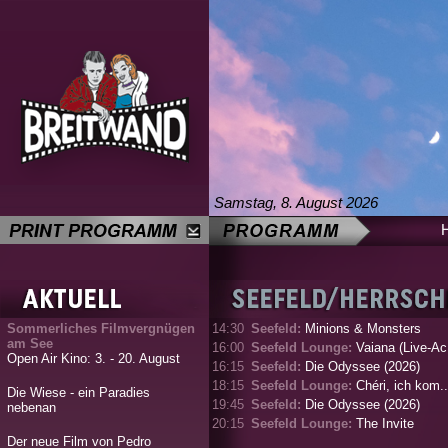
Samstag, 8. August 2026
Sommerliches Filmvergnügen
14:30
Seefeld:
Minions & Monsters
am See
16:00
Seefeld Lounge:
Vaiana (Live-Ac.
Open Air Kino: 3. - 20. August
16:15
Seefeld:
Die Odyssee (2026)
18:15
Seefeld Lounge:
Chéri, ich kom..
Die Wiese - ein Paradies
19:45
Seefeld:
Die Odyssee (2026)
nebenan
20:15
Seefeld Lounge:
The Invite
Der neue Film von Pedro