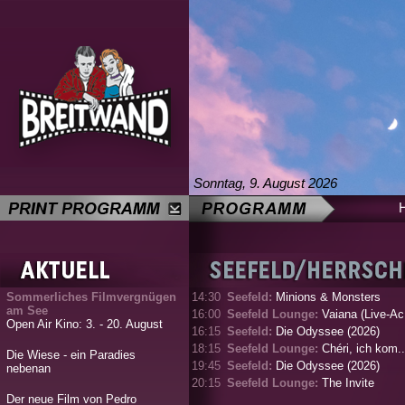
Sonntag, 9. August 2026
Sommerliches Filmvergnügen
14:30
Seefeld:
Minions & Monsters
am See
16:00
Seefeld Lounge:
Vaiana (Live-Ac.
Open Air Kino: 3. - 20. August
16:15
Seefeld:
Die Odyssee (2026)
18:15
Seefeld Lounge:
Chéri, ich kom..
Die Wiese - ein Paradies
19:45
Seefeld:
Die Odyssee (2026)
nebenan
20:15
Seefeld Lounge:
The Invite
Der neue Film von Pedro