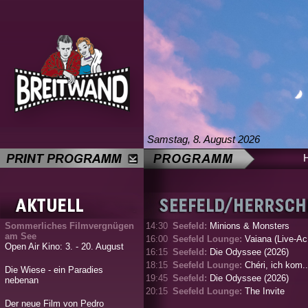
Samstag, 8. August 2026
Sommerliches Filmvergnügen
14:30
Seefeld:
Minions & Monsters
am See
16:00
Seefeld Lounge:
Vaiana (Live-Ac.
Open Air Kino: 3. - 20. August
16:15
Seefeld:
Die Odyssee (2026)
18:15
Seefeld Lounge:
Chéri, ich kom..
Die Wiese - ein Paradies
19:45
Seefeld:
Die Odyssee (2026)
nebenan
20:15
Seefeld Lounge:
The Invite
Der neue Film von Pedro