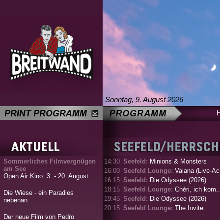
Sonntag, 9. August 2026
Sommerliches Filmvergnügen
14:30
Seefeld:
Minions & Monsters
am See
16:00
Seefeld Lounge:
Vaiana (Live-Ac.
Open Air Kino: 3. - 20. August
16:15
Seefeld:
Die Odyssee (2026)
18:15
Seefeld Lounge:
Chéri, ich kom..
Die Wiese - ein Paradies
19:45
Seefeld:
Die Odyssee (2026)
nebenan
20:15
Seefeld Lounge:
The Invite
Der neue Film von Pedro