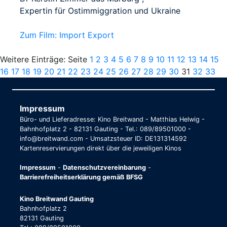
Expertin für Ostimmiggration und Ukraine
Zum Film: Import Export
Weitere Einträge: Seite
1
2
3
4
5
6
7
8
9
10
11
12
13
14
15
16
17
18
19
20
21
22
23
24
25
26
27
28
29
30
31
32
33
Impressum
Büro- und Lieferadresse: Kino Breitwand - Matthias Helwig -
Bahnhofplatz 2 - 82131 Gauting - Tel.: 089/89501000 -
info@breitwand.com - Umsatzsteuer ID: DE131314592
Kartenreservierungen direkt über die jeweiligen Kinos
Impressum
-
Datenschutzvereinbarung
-
Barrierefreiheitserklärung gemäß BFSG
Kino Breitwand Gauting
Bahnhofplatz 2
82131 Gauting