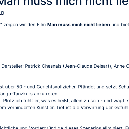
Man muss mich nicht li
LD
"
zeigen wir den Film
Man muss mich nicht lieben
und biet
, Darsteller: Patrick Chesnais (Jean-Claude Delsart), Anne
über 50 - und Gerichtsvollzieher. Pfändet und setzt Schuld
 Tango-Tanzkurs anzutreten ...
t. Plötzlich fühlt er, was es heißt, allein zu sein - und wagt
em verhinderten Künstler. Tief ist die Verwirrung der Gefüh
sichtliche und Vordergründige dieses Szenarios eliminiert.