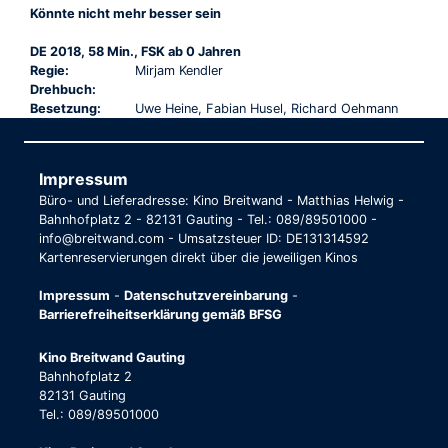
Könnte nicht mehr besser sein
DE 2018, 58 Min., FSK ab 0 Jahren
Regie:
Mirjam Kendler
Drehbuch:
Besetzung:
Uwe Heine, Fabian Husel, Richard Oehmann
Impressum
Büro- und Lieferadresse: Kino Breitwand - Matthias Helwig -
Bahnhofplatz 2 - 82131 Gauting - Tel.: 089/89501000 -
info@breitwand.com - Umsatzsteuer ID: DE131314592
Kartenreservierungen direkt über die jeweiligen Kinos
Impressum
-
Datenschutzvereinbarung
-
Barrierefreiheitserklärung gemäß BFSG
Kino Breitwand Gauting
Bahnhofplatz 2
82131 Gauting
Tel.: 089/89501000