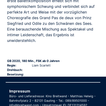
erste Ballettkomposition erhebt sich mit
symphonischem Schwung und verbindet sich auf
perfekte Art und Weise mit der vorzüglichen
Choreografie des Grand Pas de deux von Prinz
Siegfried und Odile zu den Schwänen des Sees.
Eine berauschende Mischung aus Spektakel und
intimer Leidenschaft, das Ergebnis ist
unwiderstehlich.
GB 2020, 180 Min., FSK ab 0 Jahren
Regie:
Liam Scarlett
Drehbuch:
Besetzung:
Impressum
Büro- und Lieferadresse: Kino Breitwand - Matthias Helwig -
Bahnhofplatz 2 - 82131 Gauting - Tel.: 089/89501000 -
info@breitwand.com - Umsatzsteuer ID: DE131314592