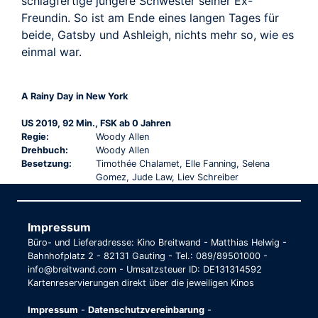
schlagfertige jüngere Schwester seiner Ex-
Freundin. So ist am Ende eines langen Tages für
beide, Gatsby und Ashleigh, nichts mehr so, wie es
einmal war.
A Rainy Day in New York
US 2019, 92 Min., FSK ab 0 Jahren
Regie:
Woody Allen
Drehbuch:
Woody Allen
Besetzung:
Timothée Chalamet, Elle Fanning, Selena
Gomez, Jude Law, Liev Schreiber
Impressum
Büro- und Lieferadresse: Kino Breitwand - Matthias Helwig -
Bahnhofplatz 2 - 82131 Gauting - Tel.: 089/89501000 -
info@breitwand.com - Umsatzsteuer ID: DE131314592
Kartenreservierungen direkt über die jeweiligen Kinos
Impressum
-
Datenschutzvereinbarung
-