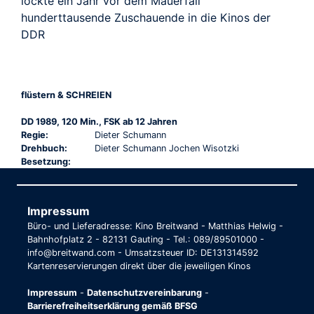
lockte ein Jahr vor dem Mauerfall
hunderttausende Zuschauende in die Kinos der
DDR
flüstern & SCHREIEN
DD 1989, 120 Min., FSK ab 12 Jahren
Regie:
Dieter Schumann
Drehbuch:
Dieter Schumann Jochen Wisotzki
Besetzung:
Impressum
Büro- und Lieferadresse: Kino Breitwand - Matthias Helwig -
Bahnhofplatz 2 - 82131 Gauting - Tel.: 089/89501000 -
info@breitwand.com - Umsatzsteuer ID: DE131314592
Kartenreservierungen direkt über die jeweiligen Kinos
Impressum
-
Datenschutzvereinbarung
-
Barrierefreiheitserklärung gemäß BFSG