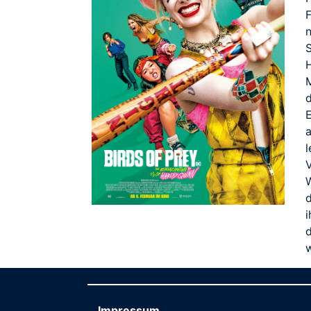
n
d
E
a
Impressum