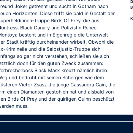
D
Freund Joker getrennt und sucht in Gotham nach
B
euen Horizonten. Diese trifft sie bald in Gestalt der
K
Superheldinnen-Truppe Birds Of Prey, die aus
Huntress, Black Canary und Polizistin Renee
Montoya besteht und in Eigenregie die Unterwelt
er Stadt kräftig durcheinander wirbelt. Obwohl die
x-Kriminelle und die Selbstjustiz-Truppe sich
nfangs so gar nicht verstehen, schließen sie sich
letztlich doch für den guten Zweck zusammen:
Verbrecherboss Black Mask kreuzt nämlich ihren
Weg und bedroht mit seinen Schergen wie dem
düsteren Victor Zsasz die junge Cassandra Cain, die
ihm einen Diamanten gestohlen hat und alsbald von
den Birds Of Prey und der quirligen Quinn beschützt
werden muss.