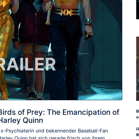
RAILER
Birds of Prey: The Emancipation of
B
o
Harley Quinn
U
Ex-Psychiaterin und bekennender Baseball-Fan
R
Harley Quinn hat sich gerade frisch von ihrem