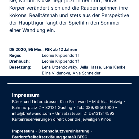
sie, warum. Musik liegt jetzt in der Luft, Noras
Körper verändert sich und die Raupen spinnen ihre
Kokons. Realitätsnah und stets aus der Perspektive
der Hauptfigur fängt der Spielfilm den Sommer
einer Wandlung ein.
DE 2020, 95 Min., FSK ab 12 Jahren
Regie:
Leonie Krippendorff
Drehbuch:
Leonie Krippendorff
Besetzung:
Lena Urzendowsky, Jella Haase, Lena Klenke,
Elina Vildanova, Anja Schneider
Impressum
Büro- und Lieferadresse: Kino Breitwand - Matthias Helwig -
Bahnhofplatz 2 - 82131 Gauting - Tel.: 089/89501000 -
info@breitwand.com - Umsatzsteuer ID: DE131314592
Kartenreservierungen direkt über die jeweiligen Kinos
Impressum
-
Datenschutzvereinbarung
-
Barrierefreiheitserklärung gemäß BFSG