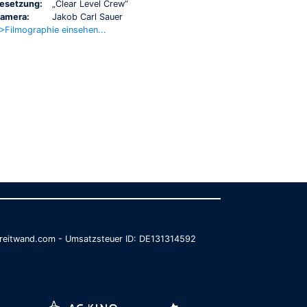
esetzung:
„Clear Level Crew“
amera:
Jakob Carl Sauer
>Filmographie einsehen...
@breitwand.com - Umsatzsteuer ID: DE131314592