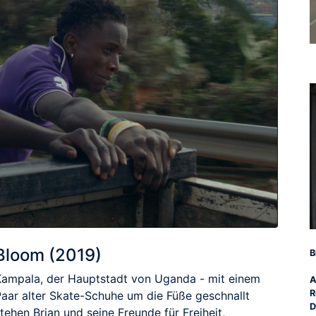
Bloom (2019)
B
Kampala, der Hauptstadt von Uganda - mit einem
A
R
Paar alter Skate-Schuhe um die Füße geschnallt
D
tehen Brian und seine Freunde für Freiheit,