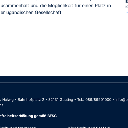
B
Zusammenhalt und die Möglichkeit für einen Platz in
K
der ugandischen Gesellschaft.
>
as Helwig - Bahnhofplatz 2 - 82131 Gauting - Tel.: 089/89501000 - info
os
refreiheitserklärung gemäß BFSG